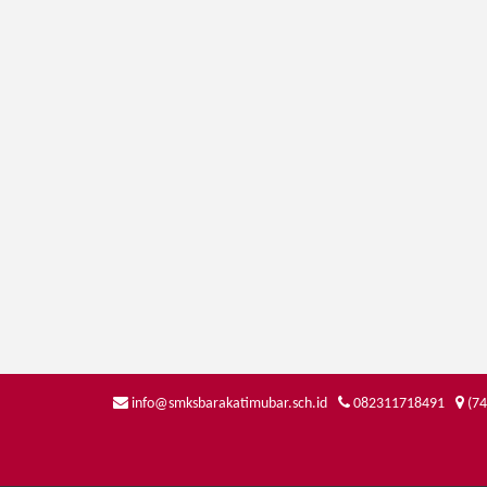
info@smksbarakatimubar.sch.id
082311718491
(74